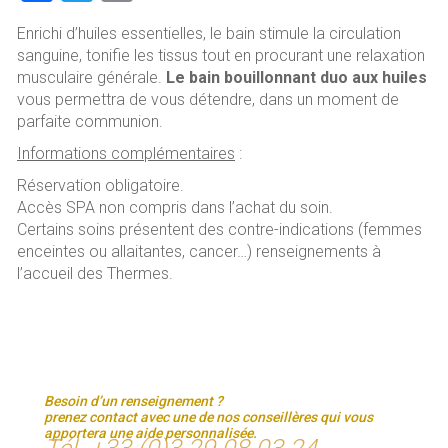
a
wi
m
Enrichi d’huiles essentielles, le bain stimule la circulation
ce
tt
ai
sanguine, tonifie les tissus tout en procurant une relaxation
b
er
l
musculaire générale.
Le bain bouillonnant duo aux huiles
vous permettra de vous détendre, dans un moment de
o
parfaite communion.
ok
Informations complémentaires
:
Réservation obligatoire.
Accès SPA non compris dans l’achat du soin.
Certains soins présentent des contre-indications (femmes
enceintes ou allaitantes, cancer…) renseignements à
l’accueil des Thermes.
Besoin d’un renseignement ?
prenez contact avec une de nos conseillères qui vous
apportera une aide personnalisée.