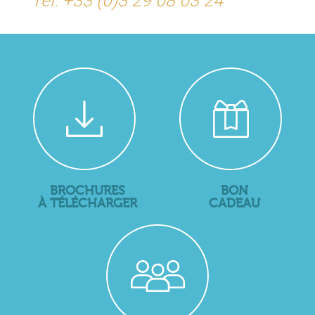
Tél. +33 (0)3 29 08 03 24
BROCHURES
BON
À TÉLÉCHARGER
CADEAU