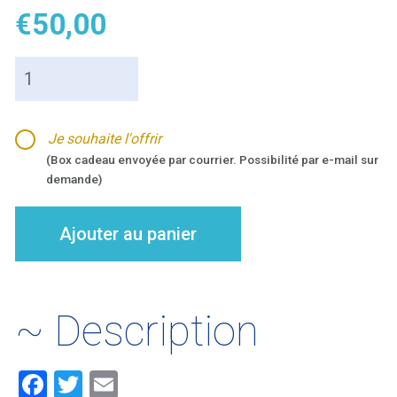
€
50,00
quantité
de
Bain
bouillonnant
Je souhaite l'offrir
duo
(Box cadeau envoyée par courrier. Possibilité par e-mail sur
aux
demande)
huiles
-
15mn
Ajouter au panier
~ Description
F
T
E