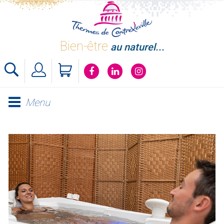
Skip
to
content
Bien-être
au naturel...
Menu