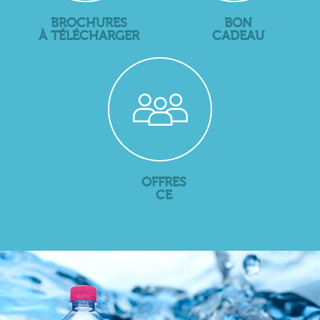
BROCHURES
BON
À TÉLÉCHARGER
CADEAU
OFFRES
CE