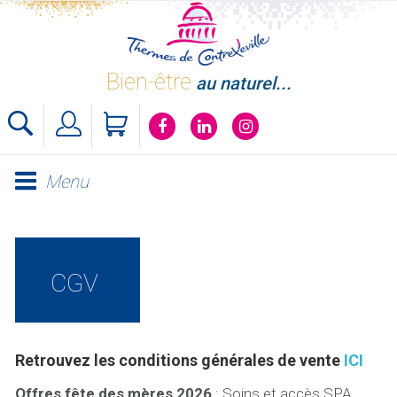
Skip
to
content
Bien-être
au naturel...
Menu
CGV
Retrouvez les conditions générales de vente
ICI
Offres fête des mères 2026
: Soins et accès SPA