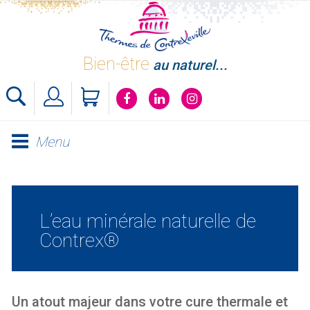
Skip
to
content
Bien-être
au naturel...
Menu
L’eau minérale naturelle de
Contrex®
Un atout majeur dans votre cure thermale et