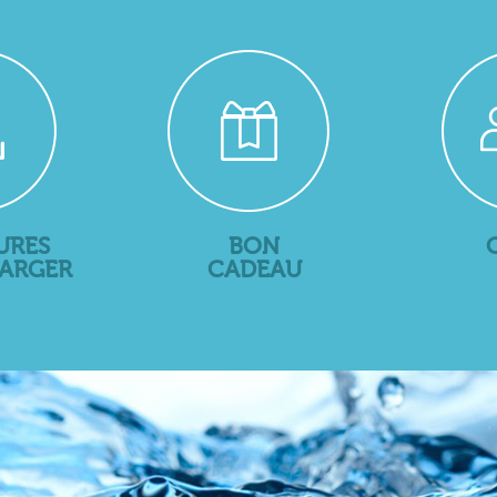
URES
BON
HARGER
CADEAU