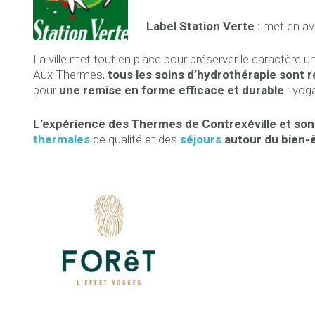
Label Station Verte :
met en ava
La ville met tout en place pour préserver le caractère u
Aux Thermes,
tous les soins d’hydrothérapie sont 
pour
une remise en forme efficace et durable
: yoga
L’expérience des Thermes de Contrexéville et son
therma
les
de qualité et des
séjours
autour du bien-ê