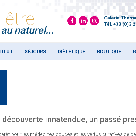
-être
Galerie Therma
Tél.
+33 (0)3 2
au naturel...
TITUT
SÉJOURS
DIÉTÉTIQUE
BOUTIQUE
G
e découverte innatendue, un passé pre
intérêt pour les médecines douces et les vertus curatives de c