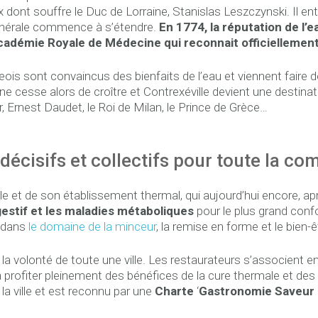
dont souffre le Duc de Lorraine, Stanislas Leszczynski. Il ent
u minérale commence à s’étendre.
En 1774, la réputation de l’
démie Royale de Médecine qui reconnait officiellement 
eois sont convaincus des bienfaits de l’eau et viennent faire
 cesse alors de croître et Contrexéville devient une destinat
Ernest Daudet, le Roi de Milan, le Prince de Grèce…
 décisifs et collectifs pour toute la c
ille et de son établissement thermal, qui aujourd’hui encore, a
digestif et les maladies métaboliques
pour le plus grand confo
l dans
le domaine de la minceur
, la remise en forme et le bien-
ce à la volonté de toute une ville. Les restaurateurs s’associen
 profiter pleinement des bénéfices de la cure thermale et des s
la ville et est reconnu par une
Charte
‘
Gastronomie Saveur 