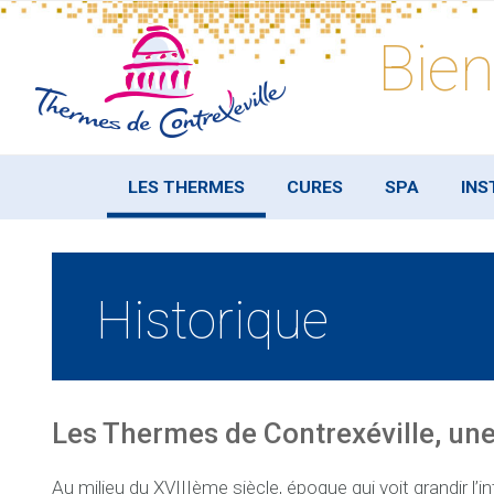
Skip
to
Bien
content
LES THERMES
CURES
SPA
INS
Historique
Les Thermes de Contrexéville, un
Au milieu du XVIIIème siècle, époque qui voit grandir l’