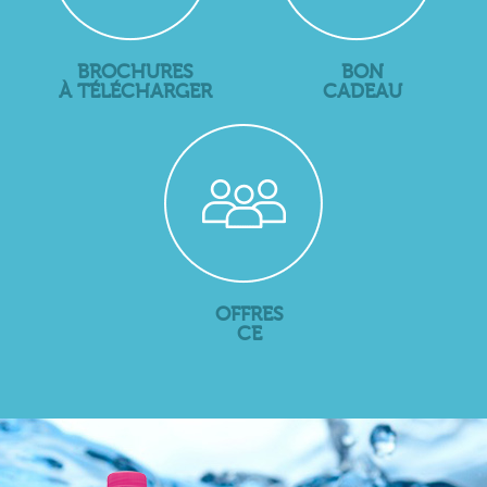
BROCHURES
BON
À TÉLÉCHARGER
CADEAU
OFFRES
CE