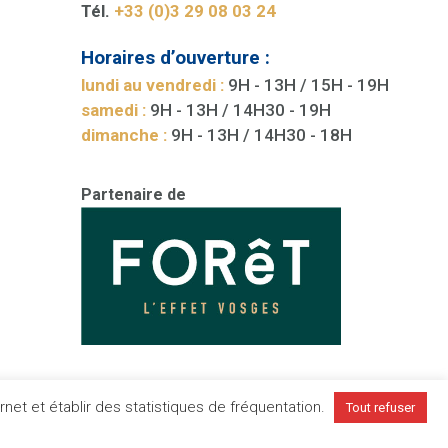
Tél.
+33 (0)3 29 08 03 24
Horaires d’ouverture :
lundi au vendredi :
9H - 13H / 15H - 19H
samedi :
9H - 13H / 14H30 - 19H
dimanche :
9H - 13H / 14H30 - 18H
Partenaire de
net et établir des statistiques de fréquentation.
Tout refuser
les
Plan du site
CGV
Presse
Publigo 2018-2024