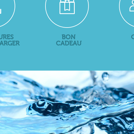
URES
BON
HARGER
CADEAU