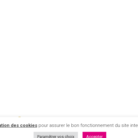
sation des cookies
pour assurer le bon fonctionnement du site inter
Données personnelles
Cookies
Mentions léga
Paramétrer vos choix
Accepter