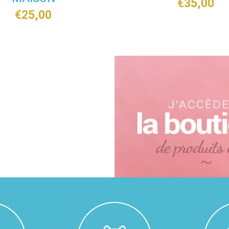
€
35,00
€
25,00