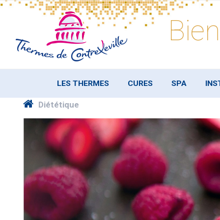
Skip
to
Bien
content
LES THERMES
CURES
SPA
INS
Diététique