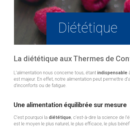
Diététique
La diététique aux Thermes de Cont
L’alimentation nous concerne tous, étant
indispensable
à
est majeur. En effet, notre alimentation peut permettre d
d’inconforts ou de fatigue.
Une alimentation équilibrée sur mesure
C’est pourquoi la
diététique
, c’est-à-dire la science de 
est le moyen le plus naturel, le plus efficace, le plus bé