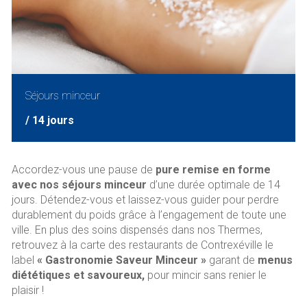
Séjours minceur
/ 14 jours
Accordez-vous une pause de
pure remise en forme
avec nos séjours minceur
d’une durée optimale de 14
jours. Détendez-vous et laissez-vous guider pour perdre
durablement du poids grâce à l’engagement de toute une
ville. En plus des soins dispensés dans nos Thermes,
retrouvez à la carte des restaurants de Contrexéville le
label
« Gastronomie Saveur Minceur »
garant de
menus
diététiques et savoureux,
pour mincir sans renier le
plaisir !