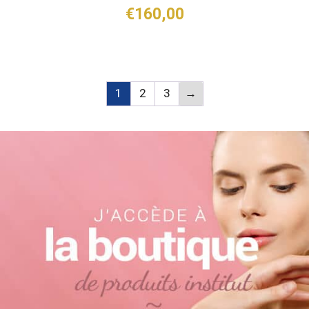
€
160,00
1
2
3
→