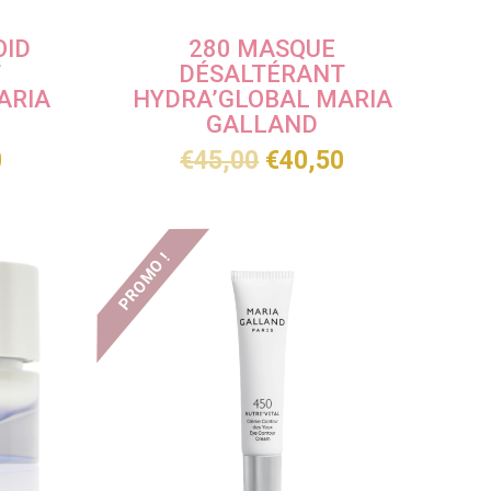
OID
280 MASQUE
T
DÉSALTÉRANT
ARIA
HYDRA’GLOBAL MARIA
GALLAND
0
€
45,00
€
40,50
PROMO !