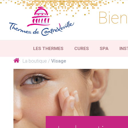
Skip
to
Bien
content
LES THERMES
CURES
SPA
INS
La boutique
Visage