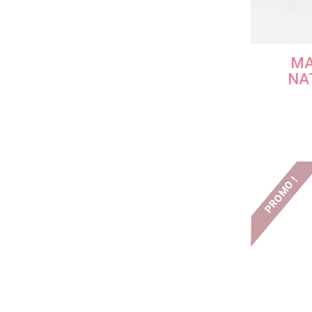
MA
NA
PROMO !