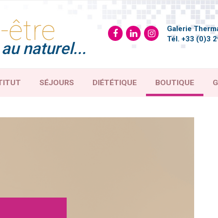
-être
Galerie Therma
Tél.
+33 (0)3 2
au naturel...
TITUT
SÉJOURS
DIÉTÉTIQUE
BOUTIQUE
G