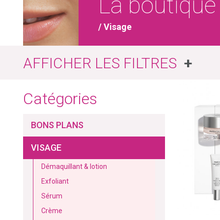
La boutique
/ Visage
FILTRES
Marques
Prix
Catégories
€25.00
€299
Nature is Future
BONS PLANS
Maria Galland
VISAGE
Démaquillant & lotion
Exfoliant
Sérum
Crème