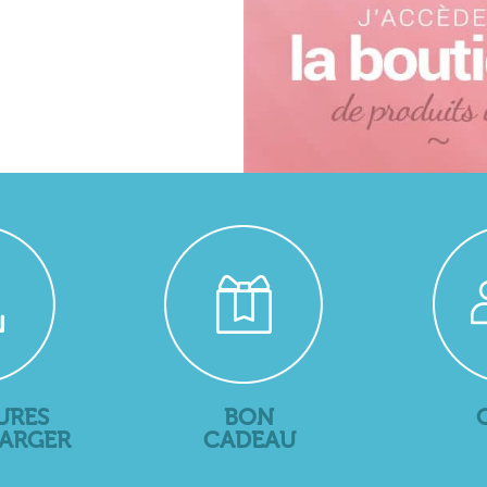
URES
BON
HARGER
CADEAU