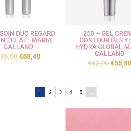
 SOIN DUO REGARD
250 – GEL CRÈ
N’ÉCLAT | MARIA
CONTOUR DES Y
GALLAND
HYDRA’GLOBAL M
GALLAND
€
76,00
€
68,40
€
62,00
€
55,8
1
2
3
4
5
→