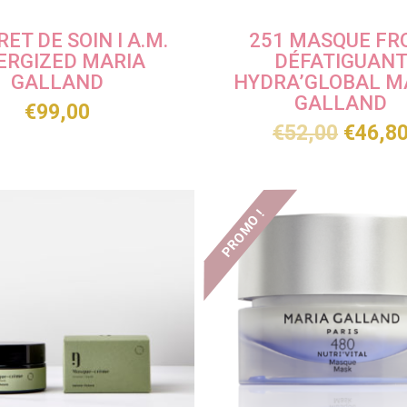
ET DE SOIN I A.M.
251 MASQUE FR
ERGIZED MARIA
DÉFATIGUAN
GALLAND
HYDRA’GLOBAL M
GALLAND
€
99,00
€
52,00
€
46,8
PROMO !