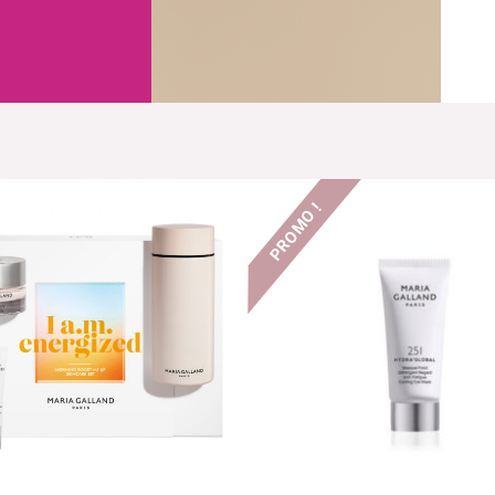
À la une
Les besoins
PROMO !
.00
Gamme Bio
Anti-âge
Nos best Sellers
Hydratation
Nutrition
Pureté & éclat