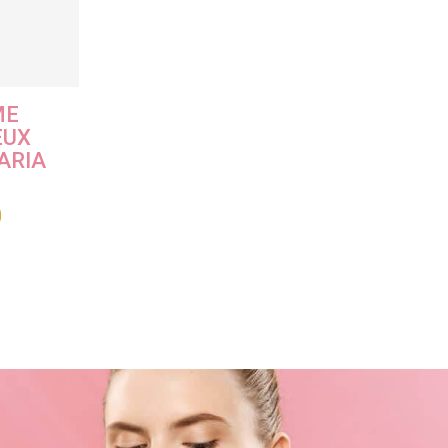
ME
EUX
ARIA
0