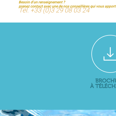
Besoin d’un renseignement ?
prenez contact avec une de nos conseillères qui vous apport
Tél. +33 (0)3 29 08 03 24
BROCH
À TÉLÉC