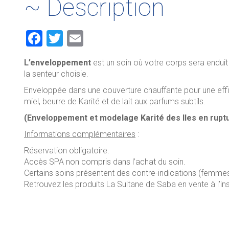
~ Description
F
T
E
a
wi
m
L’enveloppement
est un soin où votre corps sera enduit 
ce
tt
ai
la senteur choisie.
b
er
l
Enveloppée dans une couverture chauffante pour une effi
o
miel, beurre de Karité et de lait aux parfums subtils.
ok
(Enveloppement et modelage Karité des Iles en rupt
Informations complémentaires
:
Réservation obligatoire.
Accès SPA non compris dans l’achat du soin.
Certains soins présentent des contre-indications (femmes
Retrouvez les produits La Sultane de Saba en vente à l’ins