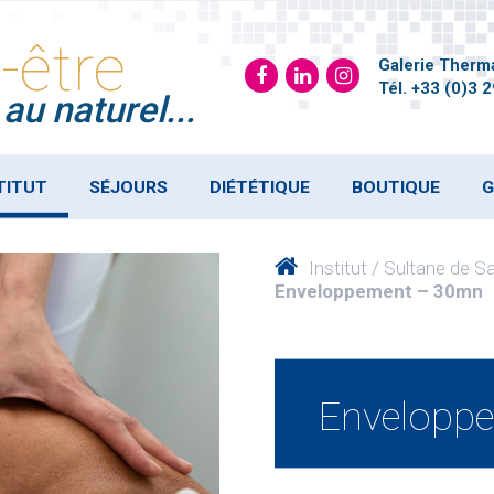
-être
Galerie Therma
Tél.
+33 (0)3 2
au naturel...
TITUT
SÉJOURS
DIÉTÉTIQUE
BOUTIQUE
G
Institut
Sultane de S
Enveloppement – 30mn
Envelopp