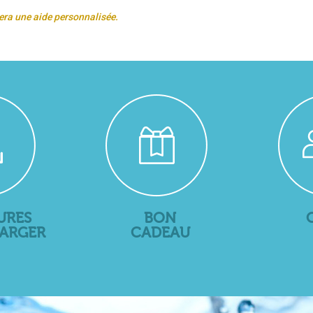
era une aide personnalisée.
URES
BON
HARGER
CADEAU