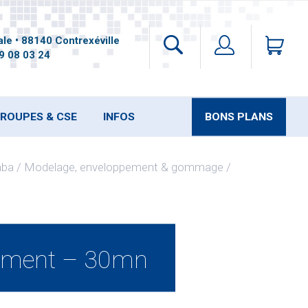
le • 88140 Contrexéville
9 08 03 24
ROUPES & CSE
INFOS
BONS PLANS
aba
Modelage, enveloppement & gommage
ement – 30mn