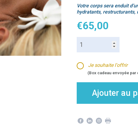
Votre corps sera enduit d’u
hydratants, restructurants, 
€
65,00
quantité
de
Enveloppement
–
Je souhaite l'offrir
30mn
(Box cadeau envoyée par c
Ajouter au p