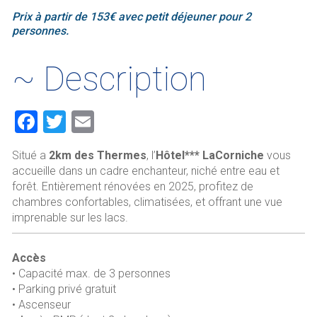
Prix à partir de 153€ avec petit déjeuner pour 2
personnes.
~ Description
F
T
E
a
wi
m
Situé a
2km des Thermes
, l’
Hôtel*** LaCorniche
vous
ce
tt
ai
accueille dans un cadre enchanteur, niché entre eau et
b
er
l
forêt. Entièrement rénovées en 2025, profitez de
chambres confortables, climatisées, et offrant une vue
o
imprenable sur les lacs.
ok
Accès
• Capacité max. de 3 personnes
• Parking privé gratuit
• Ascenseur