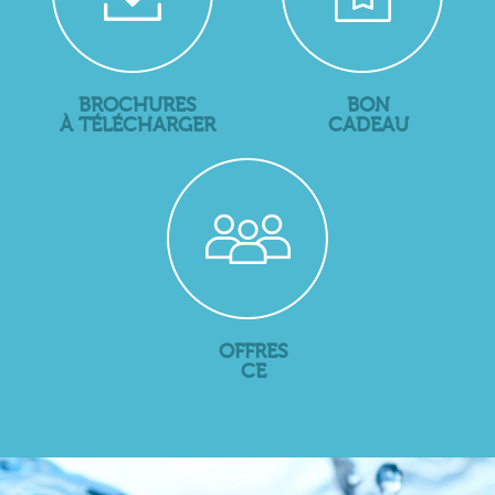
BROCHURES
BON
À TÉLÉCHARGER
CADEAU
OFFRES
CE