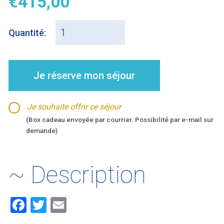
€
415,00
Quantité:
Je réserve mon séjour
Je souhaite offrir ce séjour
(Box cadeau envoyée par courrier. Possibilité par e-mail sur
demande)
~ Description
F
T
E
a
wi
m