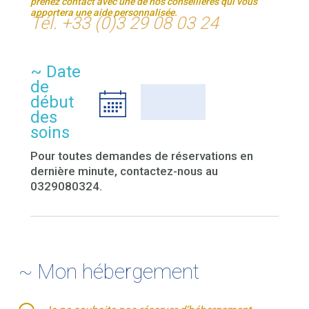
prenez contact avec une de nos conseillères qui vous
apportera une aide personnalisée.
Tél. +33 (0)3 29 08 03 24
~ Date
de
début
des
soins
Pour toutes demandes de réservations en
dernière minute, contactez-nous au
0329080324.
~ Mon hébergement