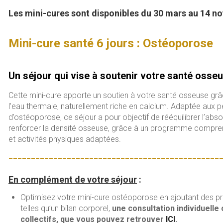
ce
tt
ai
Les mini-cures sont disponibles du 30 mars au 14 n
b
er
l
o
Mini-cure santé 6 jours : Ostéoporose
ok
Un séjour qui vise à soutenir votre santé osseu
Cette mini-cure apporte un soutien à votre santé osseuse grâ
l’eau thermale, naturellement riche en calcium. Adaptée aux 
d’ostéoporose, ce séjour a pour objectif de rééquilibrer l’abs
renforcer la densité osseuse, grâce à un programme compre
et activités physiques adaptées.
_______________________________________________
En complément de votre séjour
:
Optimisez votre mini-cure ostéoporose en ajoutant des pre
telles qu’un bilan corporel,
une consultation individuelle 
collectifs, que vous pouvez retrouver
ICI
.