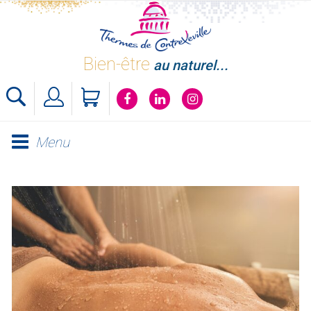
Skip
to
content
Bien-être
au naturel...
Menu