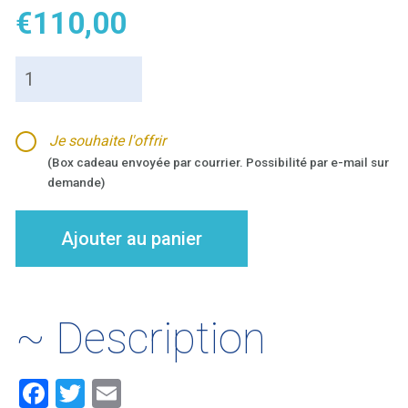
€
110,00
quantité
de
Modelage
Hawaïen
Je souhaite l'offrir
Lomi-
(Box cadeau envoyée par courrier. Possibilité par e-mail sur
Lomi
demande)
-
60
min
Ajouter au panier
~ Description
F
T
E