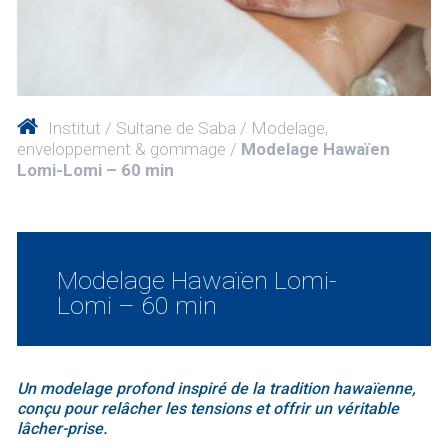
Institut
Sultane de Saba
Modelage,
enveloppement & gommage
Modelage Hawaïen
Lomi-Lomi – 60 min
Modelage Hawaïen Lomi-
Lomi – 60 min
Un modelage profond inspiré de la tradition hawaïenne,
conçu pour relâcher les tensions et offrir un véritable
lâcher-prise.