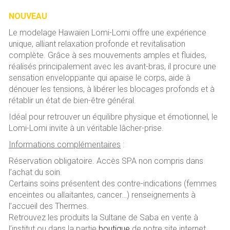
a
wi
m
NOUVEAU
ce
tt
ai
Le modelage Hawaïen Lomi-Lomi offre une expérience
b
er
l
unique, alliant relaxation profonde et revitalisation
o
complète. Grâce à ses mouvements amples et fluides,
réalisés principalement avec les avant-bras, il procure une
ok
sensation enveloppante qui apaise le corps, aide à
dénouer les tensions, à libérer les blocages profonds et à
rétablir un état de bien-être général.
Idéal pour retrouver un équilibre physique et émotionnel, le
Lomi-Lomi invite à un véritable lâcher-prise.
Informations complémentaires
:
Réservation obligatoire. Accès SPA non compris dans
l’achat du soin.
Certains soins présentent des contre-indications (femmes
enceintes ou allaitantes, cancer…) renseignements à
l’accueil des Thermes.
Retrouvez les produits la Sultane de Saba en vente à
l’institut ou dans la partie
boutique
de notre site internet.