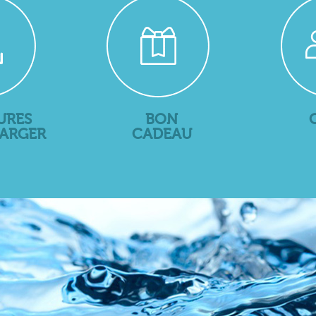
URES
BON
HARGER
CADEAU