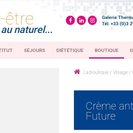
-être
Galerie Therma
Tél.
+33 (0)3 2
au naturel...
TITUT
SÉJOURS
DIÉTÉTIQUE
BOUTIQUE
G
La boutique
Visage
Crème ant
Future