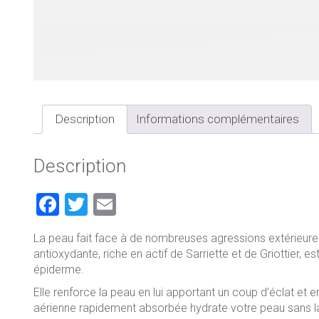
Description
Informations complémentaires
Description
F
T
E
a
wi
m
La peau fait face à de nombreuses agressions extérieures
ce
tt
ai
antioxydante, riche en actif de Sarriette et de Griottier, e
b
er
l
épiderme.
o
Elle renforce la peau en lui apportant un coup d’éclat et en
aérienne rapidement absorbée hydrate votre peau sans lais
ok