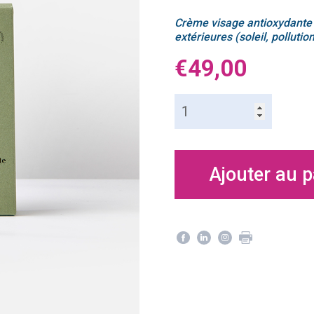
Crème visage antioxydante 
extérieures (soleil, pollutio
€
49,00
quantité
de
Crème
antioxydante
-
Ajouter au p
Nature
is
Future