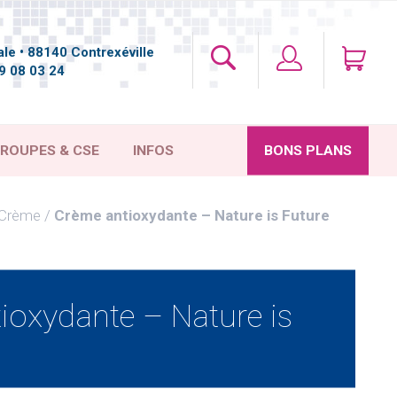
le • 88140 Contrexéville
9 08 03 24
ROUPES & CSE
INFOS
BONS PLANS
Crème
Crème antioxydante – Nature is Future
ioxydante – Nature is