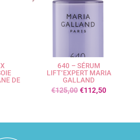
UX
640 – SÉRUM
SOIE
LIFT’EXPERT MARIA
ANE DE
GALLAND
€
125,00
€
112,50