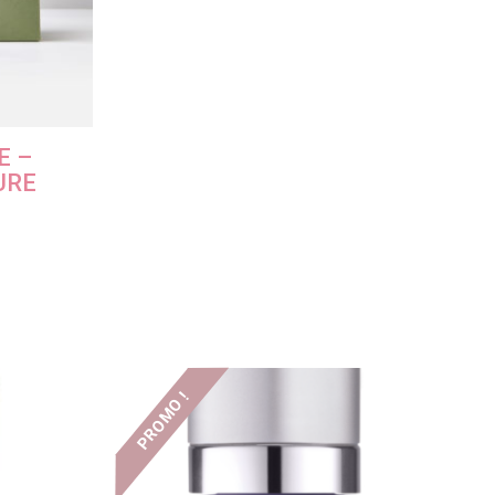
E –
URE
PROMO !