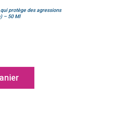
qui p
rotège des agressions
n) – 50 Ml
anier