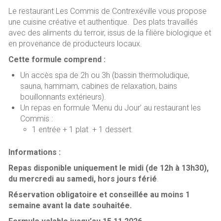
o
Le restaurant Les Commis de Contrexéville vous propose
ok
une cuisine créative et authentique. Des plats travaillés
avec des aliments du terroir, issus de la filière biologique et
en provenance de producteurs locaux.
Cette formule comprend :
Un accès spa de 2h ou 3h (bassin thermoludique,
sauna, hammam, cabines de relaxation, bains
bouillonnants extérieurs).
Un repas en formule ‘Menu du Jour’ au restaurant les
Commis :
1 entrée + 1 plat + 1 dessert.
Informations :
Repas disponible uniquement le midi (de 12h à 13h30),
du mercredi au samedi, hors jours férié
.
Réservation obligatoire et conseillée au moins 1
semaine avant la date souhaitée.