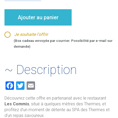
Accès
Spa
&
Ajouter au panier
Repas
au
restaurant
Je souhaite l'offrir
Les
(Box cadeau envoyée par courrier. Possibilité par e-mail sur
Commis
demande)
~ Description
F
T
E
a
wi
m
Découvrez cette offre en partenariat avec le restaurant
ce
tt
ai
Les Commis
, situé à quelques mètres des Thermes, et
b
er
l
profitez d’un moment de détente au SPA des Thermes et
d’un repas savoureux.