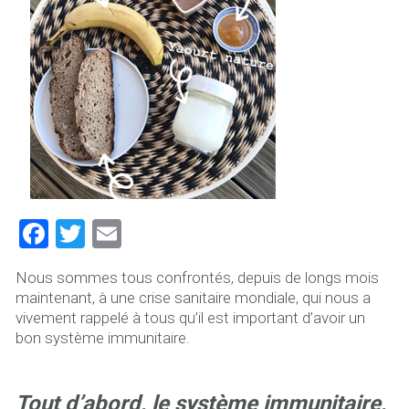
F
T
E
a
wi
m
Nous sommes tous confrontés, depuis de longs mois
ce
tt
ai
maintenant, à une crise sanitaire mondiale, qui nous a
b
er
l
vivement rappelé à tous qu’il est important d’avoir un
bon système immunitaire.
o
ok
Tout d’abord, le système immunitaire,