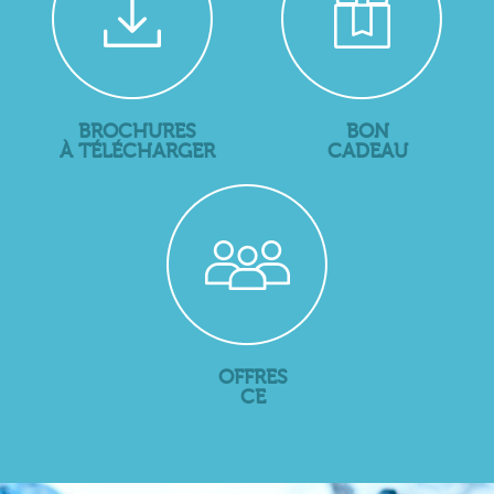
BROCHURES
BON
À TÉLÉCHARGER
CADEAU
OFFRES
CE