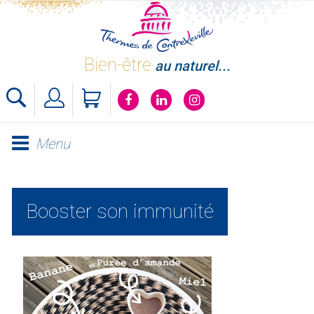
Skip
to
content
Bien-être
au naturel...
Menu
Booster son immunité