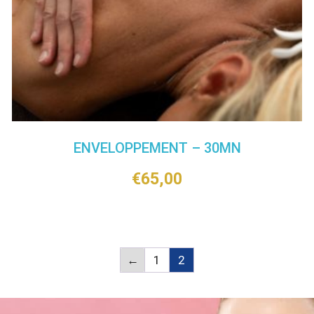
ENVELOPPEMENT – 30MN
€
65,00
←
1
2