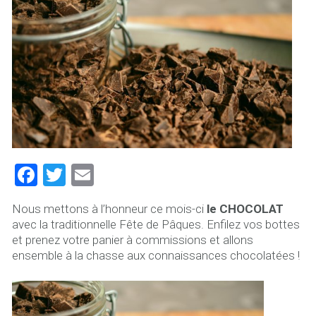
F
T
E
a
wi
m
Nous mettons à l’honneur ce mois-ci
le CHOCOLAT
ce
tt
ai
avec la traditionnelle Fête de Pâques. Enfilez vos bottes
b
er
l
et prenez votre panier à commissions et allons
ensemble à la chasse aux connaissances chocolatées !
o
ok