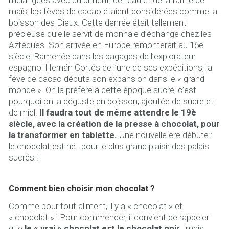
mélangées avec du piment, de l’eau et de la farine de
maïs, les fèves de cacao étaient considérées comme la
boisson des Dieux. Cette denrée était tellement
précieuse qu’elle servit de monnaie d’échange chez les
Aztèques. Son arrivée en Europe remonterait au 16è
siècle. Ramenée dans les bagages de l’explorateur
espagnol Hernán Cortés de l’une de ses expéditions, la
fève de cacao débuta son expansion dans le « grand
monde ». On la préfère à cette époque sucré, c’est
pourquoi on la déguste en boisson, ajoutée de sucre et
de miel.
Il faudra tout de même attendre le 19è
siècle, avec la création de la presse à chocolat, pour
la transformer en tablette.
Une nouvelle ère débute :
le chocolat est né…pour le plus grand plaisir des palais
sucrés !
Comment bien choisir mon chocolat ?
Comme pour tout aliment, il y a « chocolat » et
« chocolat » ! Pour commencer, il convient de rappeler
que
le « vrai » chocolat est le chocolat noir
…mais