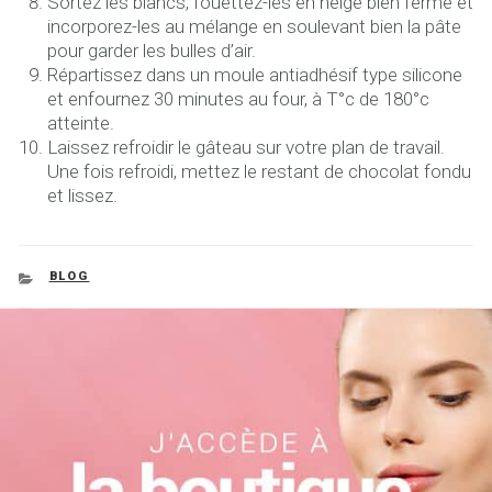
Sortez les blancs, fouettez-les en neige bien ferme et
incorporez-les au mélange en soulevant bien la pâte
pour garder les bulles d’air.
Répartissez dans un moule antiadhésif type silicone
et enfournez 30 minutes au four, à T°c de 180°c
atteinte.
Laissez refroidir le gâteau sur votre plan de travail.
Une fois refroidi, mettez le restant de chocolat fondu
et lissez.
CATEGORIES
BLOG