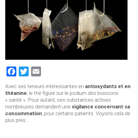
F
T
E
a
wi
m
Avec ses teneurs intéressantes en
antioxydants et en
ce
tt
ai
théanine
, le thé figure sur le podium des boissons
b
er
l
« santé ». Pour autant, ses substances actives
nombreuses demandent une
vigilance concernant sa
o
consommation
, pour certains patients. Voyons cela de
ok
plus près…