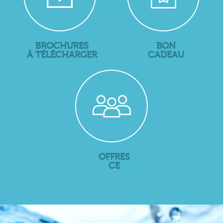
BROCHURES
BON
À TÉLÉCHARGER
CADEAU
OFFRES
CE