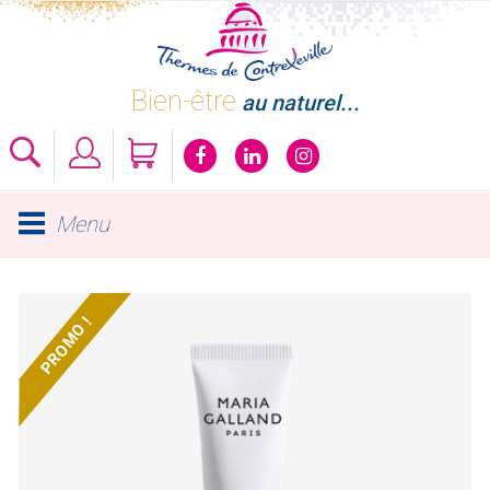
Skip
to
content
Bien-être
au naturel...
Menu
PROMO !