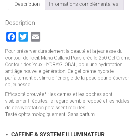
Hydra'Global
Description
Informations complémentaires
Maria
Galland
Description
F
T
E
a
wi
m
Pour préserver durablement la beauté et la jeunesse du
ce
tt
ai
contour de l’oeil, Maria Galland Paris crée le 250 Gel Crème
b
er
l
Contour des Yeux HYDRA’GLOBAL, pour une hydratation
anti-âge nouvelle génération. Ce gel-crème hydrate
o
parfaitement et stimule l’énergie de la peau pour préserver
ok
sa jeunesse.
Efficacité prouvée* : les cernes et les poches sont
visiblement réduites, le regard semble reposé et les ridules
de déshydratation paraissent réduites.
Testé ophtalmologiquement. Sans parfum.
CAFEINE & SYSTEME ILLUMINATEUR