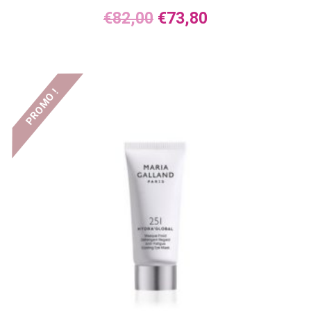
€
82,00
€
73,80
PROMO !