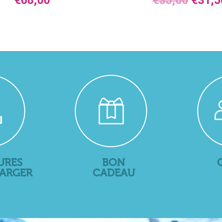
€
68,00
€
35,00
€
31,5
URES
BON
HARGER
CADEAU