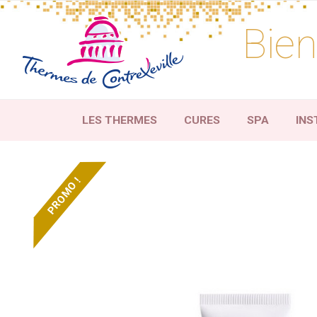
Skip
to
Bien
content
LES THERMES
CURES
SPA
INS
PROMO !