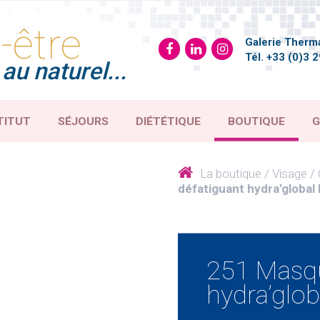
-être
Galerie Therma
Tél.
+33 (0)3 2
au naturel...
TITUT
SÉJOURS
DIÉTÉTIQUE
BOUTIQUE
G
La boutique
Visage
défatiguant hydra’global 
251 Masqu
hydra’glob