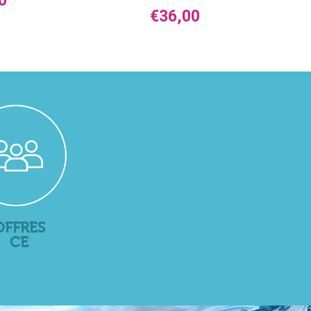
0
€
36,00
OFFRES
CE