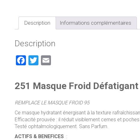
Description
Informations complémentaires
Description
F
T
E
a
wi
m
ce
tt
ai
251 Masque Froid Défatigant
b
er
l
o
REMPLACE LE MASQUE FROID 95
ok
Ce masque hydratant énergisant à la texture rafraîchissan
Efficacité prouvée : il réduit visiblement cernes et poches 
Testé ophtalmologiquement. Sans Parfum.
ACTIFS & BENEFICES
: