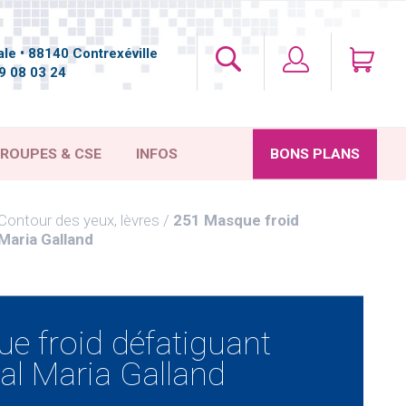
le • 88140 Contrexéville
9 08 03 24
ROUPES & CSE
INFOS
BONS PLANS
Contour des yeux, lèvres
251 Masque froid
Maria Galland
e froid défatiguant
al Maria Galland