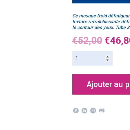
Ce masque froid défatiguant
texture rafraîchissante déf
le contour des yeux. Tube 
€
52,00
€
46,8
quantité
de
251
Masque
froid
Ajouter au p
défatiguant
hydra'global
Maria
Galland