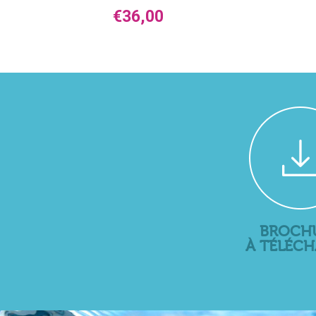
€
36,00
BROCH
À TÉLÉC