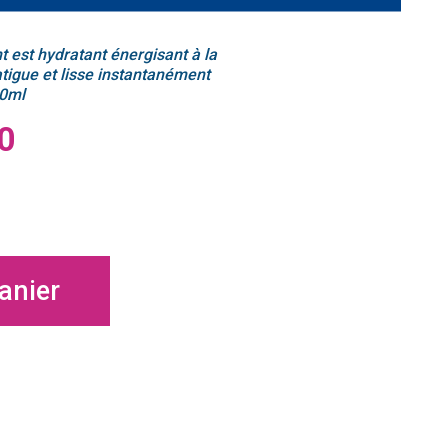
 est hydratant énergisant à la
atigue et lisse instantanément
30ml
0
anier