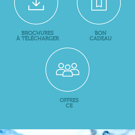
BROCHURES
BON
À TÉLÉCHARGER
CADEAU
OFFRES
CE