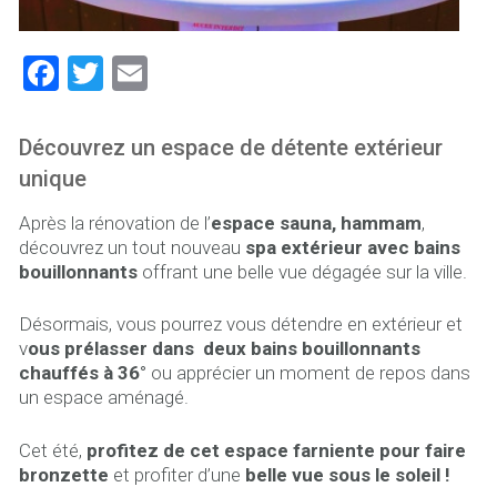
F
T
E
a
wi
m
ce
tt
ai
Découvrez un espace de détente extérieur
b
er
l
unique
o
Après la rénovation de l’
espace sauna, hammam
,
ok
découvrez un tout nouveau
spa extérieur avec bains
bouillonnants
offrant une belle vue dégagée sur la ville.
Désormais, vous pourrez vous détendre en extérieur et
v
ous prélasser dans deux bains bouillonnants
chauffés à 36°
ou apprécier un moment de repos dans
un espace aménagé.
Cet été,
profitez de cet espace farniente pour faire
bronzette
et profiter d’une
belle vue sous le soleil !